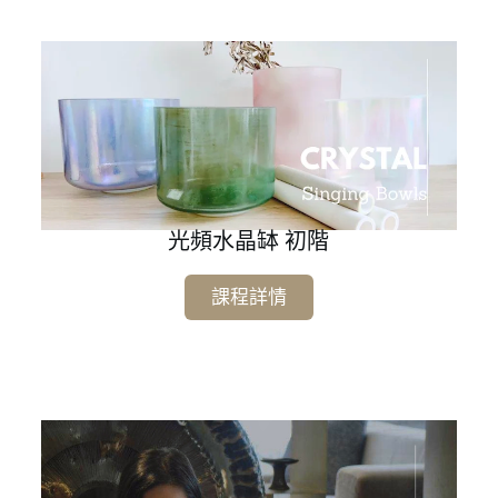
光頻水晶缽 初階
課程詳情