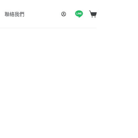
聯絡我們
購
物
車