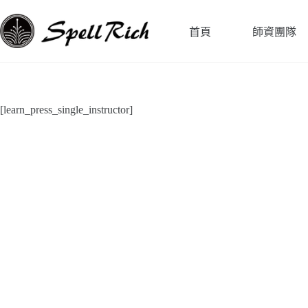
跳
至
首頁
師資團隊
主
要
內
容
[learn_press_single_instructor]