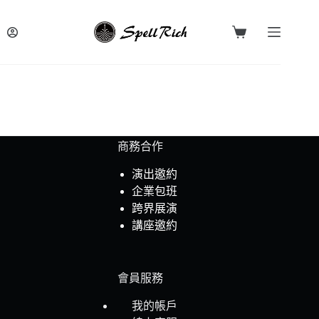
跳
至
購
主
物
要
車
內
容
商務合作
演出邀約
企業包班
跨界展演
講座邀約
會員服務
我的帳戶