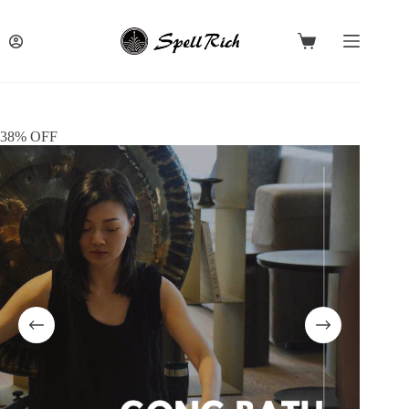
跳
至
購
主
物
要
車
內
容
38% OFF