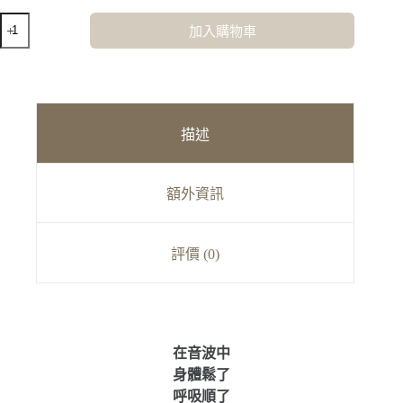
水
加入購物車
晶
音
波
銅
鑼
描述
浴
數
量
額外資訊
評價 (0)
在音波中
身體鬆了
呼吸順了