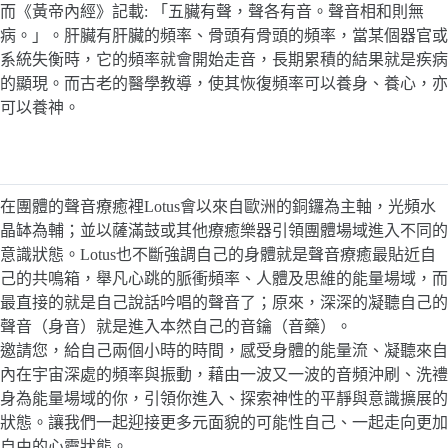
而《黃帝內經》記載: 「五臟有聲，聲各有音。聲音相和則無
病。」。肝臟有肝臟的頻率、骨頭有骨頭的頻率，當某個器官或
系統失衡時，它的頻率就會開始走音，長期累積的結果就是疾病
的顯現。而古老的醫學教導，使其恢復頻率可以養身、養心，亦
可以養神。
在團體的聲音療癒裡Lotus會以來自歐洲的銅鑼為主軸，光頻水
晶缽為輔；並以薩滿鼓或其他療癒樂器引領團體場域進入不同的
意識狀態。Lotus也不斷強調自己的身體就是聲音療癒最貼近自
己的共鳴箱，舉凡心跳的脈衝頻率、人體及思維的能量場域，而
最直接的就是自己說話吟唱的聲音了；原來，深深的凝聽自己的
聲音（身音）就是進入本然自己的音鑰（音藥）。
邀請您，給自己兩個小時的時間，感受身體的能量流、凝聽來自
內在宇宙深處的頻率與振動，藉由一波又一波的音頻沖刷、洗禮
身為能量場域的你，引領你進入、探索神性的平靜與意識擴展的
狀態。讓我們一起迎接更多元面貌的可能性自己、一起走向更加
自由的心靈狀態。