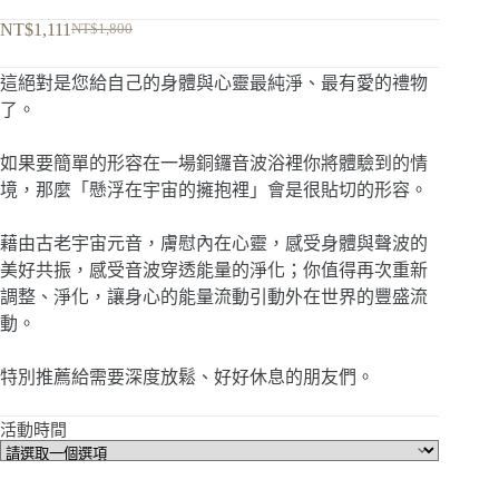
頁
NT$
1,111
NT$
1,800
原
目
始
前
這絕對是您給自己的身體與心靈最純淨、最有愛的禮物
價
價
了。
格：
格：
NT$1,800。
NT$1,111。
如果要簡單的形容在一場銅鑼音波浴裡你將體驗到的情
境，那麼「懸浮在宇宙的擁抱裡」會是很貼切的形容。
藉由古老宇宙元音，膚慰內在心靈，感受身體與聲波的
美好共振，感受音波穿透能量的淨化；你值得再次重新
調整、淨化，讓身心的能量流動引動外在世界的豐盛流
動。
特別推薦給需要深度放鬆、好好休息的朋友們。
活動時間