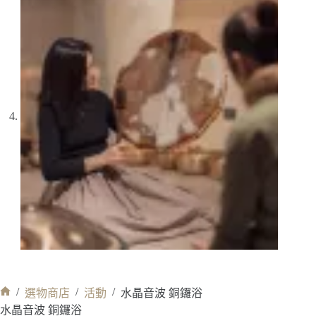
/
/
/
選物商店
活動
水晶音波 銅鑼浴
首
水晶音波 銅鑼浴