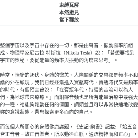
束縛瓦解
本然撇見
當下釋放
整個宇宙以及宇宙中存在的一切，都是由聲音、振動頻率所組
成。物理學家尼古拉·特斯拉（Nikola Tesla）說：「若想要找到
宇宙的奧秘，要從能量的頻率與振動的角度來思考」。
時常，情緒的起伏、身體的微恙、人際關係的交惡都是頻率不和
諧的外在顯現；我們已經逐漸進入寶瓶時代，寶瓶時代又是頻率
的時代，有個預言曾說：「在寶瓶年代，持續的音流可以為人
們、為地球帶來療癒。」而銅鑼音頻也是所有能量治療中最強大
的一種，祂能夠鬆動任何的僵固、調頻並且可以非常快速地改變
妳的意識狀態，帶您探索更多面向的自己。
而每個人所關心的身體健康議題，《史記·樂書》記載: 「始五音
皆正音者 – 故正音樂者，所以動盪血脈，通疏精神而和正心」，