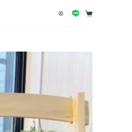
購
物
車