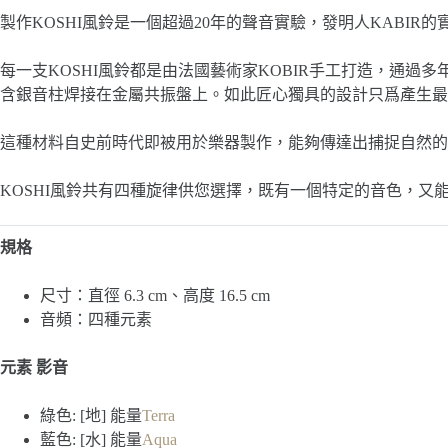
製作KOSHI風鈴是一個超過20年的聲音實驗，發明人KABI
每一支KOSHI風鈴都是由法國藝術家KOBIR手工打造，通過
含銀音柱焊接在金屬共振盤上。如此匠心獨具的設計只爲產生最
這種材料自史前時代即被用於樂器製作，能夠傳達出捕捉自然的
KOSHI風鈴共有四種旋律供您選擇，既有一個特定的音色，又
規格
尺寸：直徑 6.3 cm、高度 16.5 cm
音頻：四種元素
元素 影音
綠色: [地] 能量
Terra
藍色: [水] 能量
Aqua