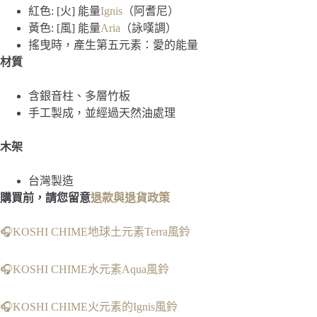
紅色: [火] 能量
Ignis
（阿耆尼）
黃色: [風] 能量
Aria
（詠嘆調）
搖曳時，產生第五元素：愛的能量
材質
含銀音柱、多層竹板
手工製成，並經過天然油處理
木架
台灣製造
購買前，請您留意
退款與退貨政策
🎧KOSHI CHIME地球土元素Terra風鈴
🎧KOSHI CHIME水元素Aqua風鈴
🎧KOSHI CHIME火元素的Ignis風鈴