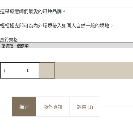
格
這是療癒師們最愛的風鈴品牌。
範
圍：
NT$1,200
輕輕搖曳即可為內外環境帶入如同大自然一般的境地。
到
NT$2,500
風鈴規格
Koshi
四
元
素
風
鈴
數
描述
額外資訊
評價 (1)
量