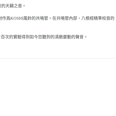
癒的天籟之音。
竹材作爲KOSHI風鈴的共鳴管。在共鳴管內部，八根經精準校音的
千百次的實驗得到如今您聽到的清脆靈動的聲音。