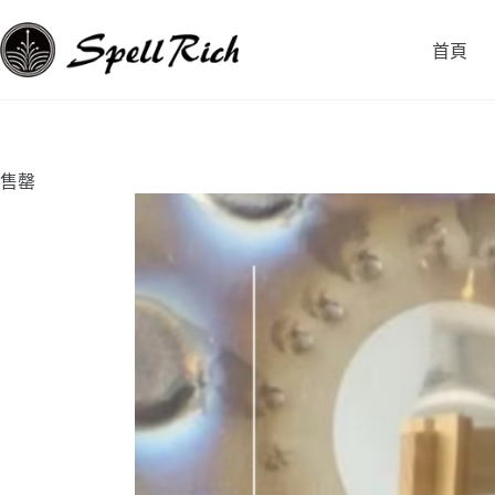
跳
至
首頁
主
要
內
容
售罄