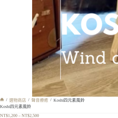
/
/
/
選物商店
聲音療癒
Koshi四元素風鈴
首
Koshi四元素風鈴
頁
NT$
1,200
–
NT$
2,500
價