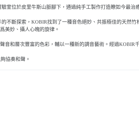
R的實驗室位於皮里牛斯山脈腳下，通過純手工製作打造瞭如今最治
多年的不斷探索，KOBIR找到了一種音色絕妙、共振極佳的天然
爲美妙、攝人心魄的旋律。
聲音和層次豐富的色彩，輔以一種新的調音藝術。經過KOBIR
能夠協奏和聲。