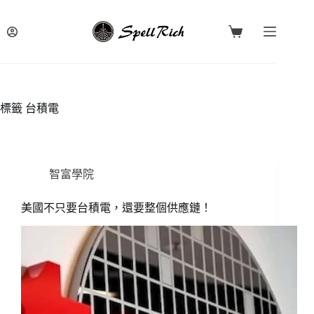
跳
至
購
主
物
要
車
內
容
標籤
台積電
智富學院
美國不只要台積電，還要整個供應鏈！