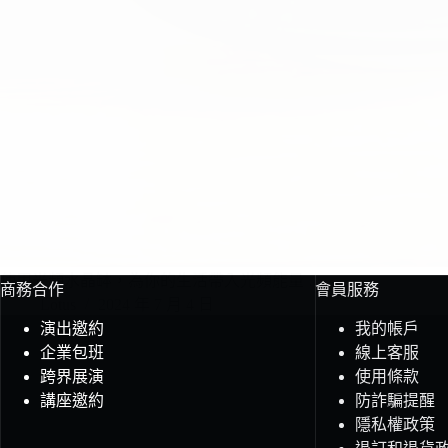
使用光頻水晶缽，為你的生活帶入光頻能量 …
商務合作
會員服務
Lotus
2024 年 7 月 4 日
演出邀約
我的帳戶
企業包班
線上客服
跨界展演
使用條款
講座邀約
防詐騙提醒
隱私權政策