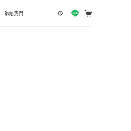
聯絡我們
購
物
車