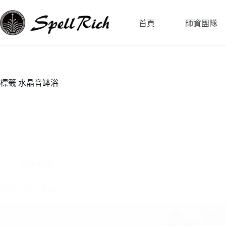
跳
至
首頁
師資團隊
主
要
內
容
標籤
水晶音缽浴
療癒頻率
認識光頻水晶缽