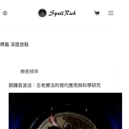
跳
至
購
主
物
要
車
內
容
標籤
深度放鬆
療癒頻率
銅鑼音波浴：古老療法的現代應用與科學研究