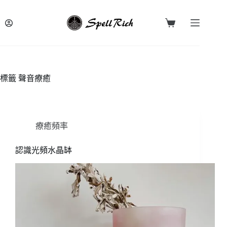
跳
至
購
主
物
要
車
內
容
標籤
聲音療癒
療癒頻率
認識光頻水晶缽