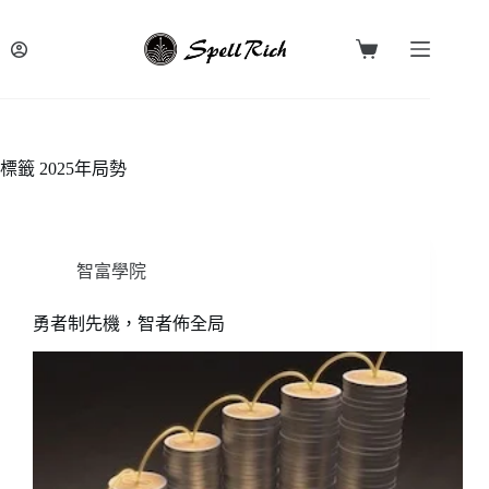
跳
至
購
主
物
要
車
內
容
標籤
2025年局勢
智富學院
勇者制先機，智者佈全局