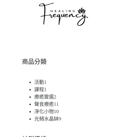
商品分類
1
活動
1
個
1
課程
1
產
個
2
療癒靈擺
2
品
產
個
11
聲音療癒
11
品
產
個
10
淨化小物
10
品
產
個
9
光頻水晶缽
9
品
產
個
品
產