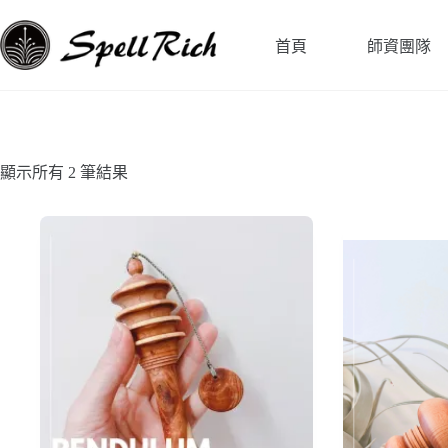
跳
至
首頁
師資團隊
主
要
內
容
顯示所有 2 筆結果