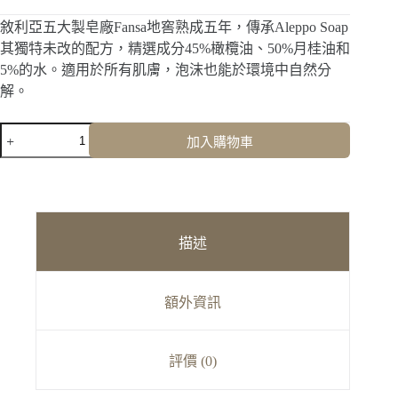
敘利亞五大製皂廠Fansa地窖熟成五年，傳承Aleppo Soap
其獨特未改的配方，精選成分45%橄欖油、50%月桂油和
5%的水。適用於所有肌膚，泡沫也能於環境中自然分
解。
五
加入購物車
年
地
窖
熟
成
描述
阿
勒
坡
手
額外資訊
工
古
皂
評價 (0)
數
量