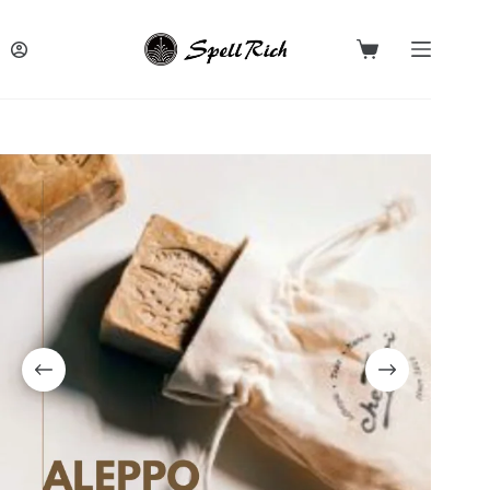
跳
至
購
主
物
要
車
內
容