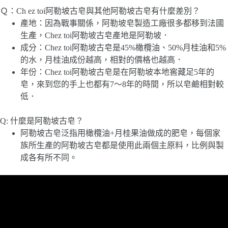
Ｑ：Ch ez toi阿勒坡古皂與其他阿勒坡古皂有什麼差別？
產地：因為戰事關係，阿勒坡皂製造工廠很多都移到法國
生產，Chez toi阿勒坡古皂產地是阿勒坡．
成分：Chez toi阿勒坡古皂是45%橄欖油、50%月桂油和5%
的水，月桂油成份越高，相對的價格也越高．
年份：Chez toi阿勒坡古皂是在阿勒坡本地窖藏足5年的
皂，來到您的手上也都有7～8年的時間，所以皂鹼相對較
低．
Q: 什麼是阿勒坡古皂？
阿勒坡古皂泛指用橄欖油+月桂果油做成的肥皂，每個家
族所生產的阿勒坡古皂都是使用此兩個主原料，比例與製
成各有所不同。