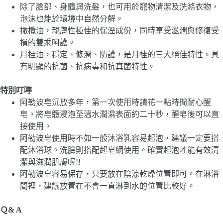
除了臉部、身體與洗髮，也可用於寵物清潔及洗滌衣物，
泡沫也能於環境中自然分解。
橄欖油，親膚性極佳的保溼成份，同時享受滋潤與修復受
損的雙乘呵護。
月桂油，穩定、修潤、防護，是月桂的三大絕佳特性。具
有明顯的抗菌、抗病毒和抗真菌特性。
特別叮嚀
阿勒波皂沉放多年，第一次使用時請花一點時間耐心醒
皂。將皂體浸泡至溫水潤濕表面約二十秒，醒皂後可以直
接使用。
阿勒波皂使用時不如一般沐浴乳容易起泡，建議一定要搭
配沐浴球。洗臉則搭配起皂網使用。確實起泡才能有效清
潔與滋潤肌膚喔!!
阿勒波皂容易保存，只要放在陰涼乾燥位置即可。在淋浴
間裡，建議放置在不會一直淋到水的位置比較好。
Ｑ& A