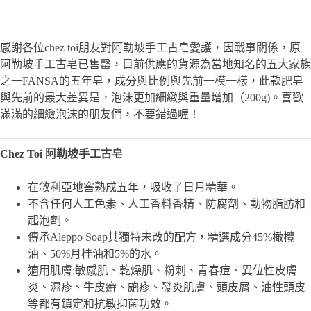
感謝各位chez toi朋友對阿勒坡手工古皂愛護，因戰事關係，原
阿勒坡手工古皂已售罄，目前供應的貨源為當地知名的五大家族
之一FANSA的五年皂，成分與比例與先前一模一樣，此款肥皂
與先前的最大差異是，泡沫更加細緻與重量增加（200g)。喜歡
滿滿的細緻泡沫的朋友們，不要錯過喔！
Chez Toi 阿勒坡手工古皂
在敘利亞地窖熟成五年，吸收了日月精華。
不含任何人工色素、人工香料香精、防腐劑、動物脂肪和
起泡劑。
傳承Aleppo Soap其獨特未改的配方，精選成分45%橄欖
油、50%月桂油和5%的水。
適用肌膚:敏感肌、乾燥肌、粉刺、青春痘、異位性皮膚
炎、濕疹、牛皮癬、皰疹、發炎肌膚、頭皮屑、油性頭皮
等都有鎮定和抗敏抑菌功效。