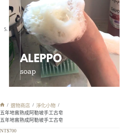
/
/
/
選物商店
淨化小物
首
五年地窖熟成阿勒坡手工古皂
頁
五年地窖熟成阿勒坡手工古皂
NT$
700