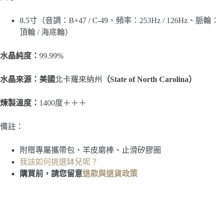
8.5寸（音調：B+47 / C-49、頻率：253Hz / 126Hz、脈輪：
頂輪 / 海底輪）
水晶純度：
99.99%
水晶來源：美國
北卡羅來納州
（State of North Carolina）
煉製溫度：
1400度＋＋＋
備註：
附贈專屬攜帶包、羊皮磨棒、止滑矽膠圈
我該如何挑選缽兒呢？
購買前，請您留意
退款與退貨政策