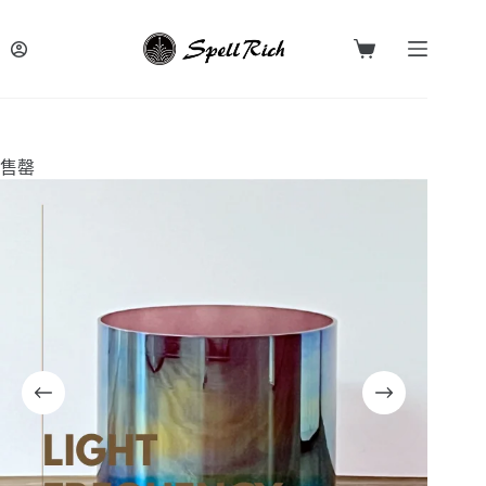
跳
至
購
主
物
要
車
內
容
售罄