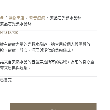
/
/
/
選物商店
聲音療癒
紫晶石光頻水晶缽
首
紫晶石光頻水晶缽
頁
NT$
18,750
擁有療癒力量的光頻水晶缽，適合用於個人與團體放
鬆、療癒、靜心、清理與淨化的美麗儀式。
讓來自天然水晶的音波穿透所有的場域，為您的身心靈
帶來恩典與溫暖。
已售完