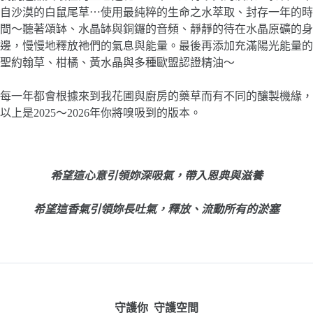
自沙漠的白鼠尾草⋯使用最純粹的生命之水萃取、封存一年的時
間～聽著頌缽、水晶缽與銅鑼的音頻、靜靜的待在水晶原礦的身
邊，慢慢地釋放祂們的氣息與能量。最後再添加充滿陽光能量的
聖約翰草、柑橘、黃水晶與多種歐盟認證精油～
每一年都會根據來到我花圃與廚房的藥草而有不同的釀製機緣，
以上是2025～2026年你將嗅吸到的版本。
希望這心意引領妳深吸氣，帶入恩典與滋養
希望這香氣引領妳長吐氣，釋放、流動所有的淤塞
守護你 守護空間