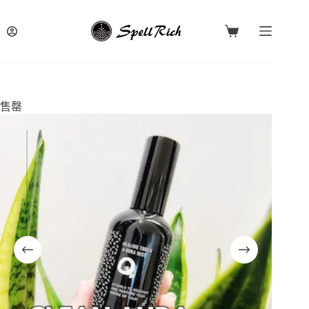
跳
至
購
主
物
要
車
內
容
售罄