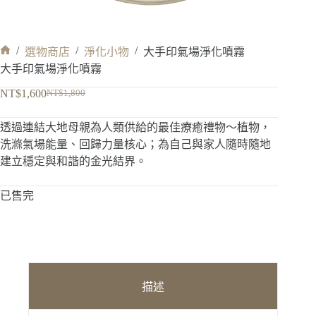
/
/
/
選物商店
淨化小物
大手印氣場淨化噴霧
首
大手印氣場淨化噴霧
頁
NT$
1,600
NT$
1,800
原
目
始
前
透過連結大地母親為人類供給的最佳療癒禮物～植物，
價
價
洗滌氣場能量、回歸力量核心；為自己與家人隨時隨地
格：
格：
建立穩定與和諧的金光結界。
NT$1,800。
NT$1,600。
已售完
描述