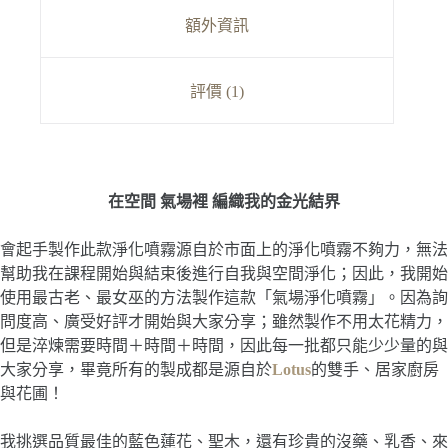
額外資訊
評價 (1)
在空間 氣場裡 編織我的金光結界
會起手製作此款淨化噴霧源自於市面上的淨化噴霧不夠力，無法
幫助我在課程開始與結束後進行自我與空間淨化；因此，我開始
使用最古老、最女巫的方法製作這款
「氣場淨化噴霧」。因為詢
問度高、廣受好評才開始與大家分享；雖然製作不用太花精力，
但是淬煉需要時間＋時間＋時間，因此每一批都只能少少量的與
大家分享，畢竟所有的製成都是源自於
Lotus
的雙手、居家廚房
與花圃！
我挑選品質最佳的藍色蓮花、聖木，還有珍貴的沒藥、乳香、來